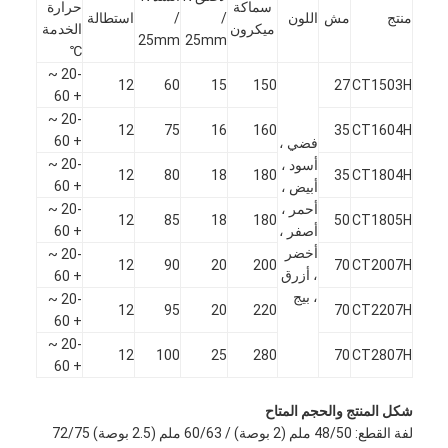
سماكة
حرارة
منتج
مش
اللون
/
/
استطالة
ميكرون
الخدمة
25mm
25mm
℃
-20 ~
12
60
15
150
27
CT1503H
+ 60
-20 ~
12
75
16
160
35
CT1604H
+ 60
فضي ،
-20 ~
أسود ،
12
80
18
180
35
CT1804H
+ 60
أبيض ،
أحمر ،
-20 ~
12
85
18
180
50
CT1805H
أصفر ،
+ 60
أخضر
-20 ~
12
90
20
200
70
CT2007H
، أزرق
+ 60
، بيج
-20 ~
12
95
20
220
70
CT2207H
+ 60
-20 ~
12
100
25
280
70
CT2807H
+ 60
شكل المنتج والحجم المتاح
لفة القطع: 48/50 ملم (2 بوصة) / 60/63 ملم (2.5 بوصة) 72/75