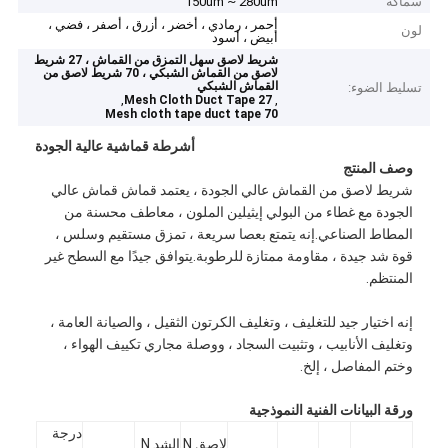
سماكة
150um ~ 280um
أحمر ، رمادي ، أخضر ، أزرق ، أصفر ، فضي ،
لون
أبيض ، أسود
شريط لاصق سهل التمزق من القماش ، 27 شريط
لاصق من القماش الشبكي ، 70 شريط لاصق من
القماش الشبكي
تسليط الضوء:
,
,
27 Mesh Cloth Duct Tape
70 Mesh cloth tape duct tape
أشرطة قماشية عالية الجودة
وصف المنتج
شريط لاصق من القماش عالي الجودة ، يعتمد قماش قماش عالي
الجودة مع غطاء من البولي إيثيلين الملون ، معاطف محسنة من
المطاط الصناعي.إنه يتمتع بعصا سريعة ، تمزق مستقيم وسلس ،
قوة شد جيدة ، مقاومة ممتازة للرطوبة.يتوافق جيدًا مع السطح غير
المنتظم.
إنه اختيار جيد للتغليف ، وتغليف الكرتون الثقيل ، والصيانة العامة ،
وتغليف الأنابيب ، وتثبيت السجاد ، ووصلة مجاري تكييف الهواء ،
وختم المفاصل ، إلخ.
ورقة البيانات الفنية النموذجية
درجة
لاصق N
الشد N