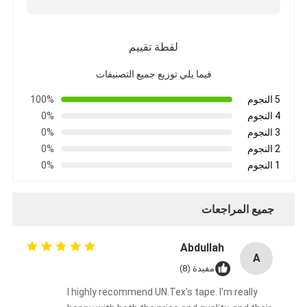
جولة في المعمل
مراقبة الجودة
لقطة تقييم
اتصل بنا
فيما يلي توزيع جميع التصنيفات
5 النجوم
100%
4 النجوم
0%
3 النجوم
0%
شريط عازل لاصق
2 النجوم
0%
شريط عزل قماش زجاجي
1 النجوم
0%
شريط عازل مقاوم للحرارة
جميع المراجعات
شريط لاصق من القماش الزجاجي
Abdullah
شريط لاصق فيلم بوليميد
A
مفيدة (8)
شريط لاصق رقائق الألومنيوم
I highly recommend UN.Tex's tape. I'm really