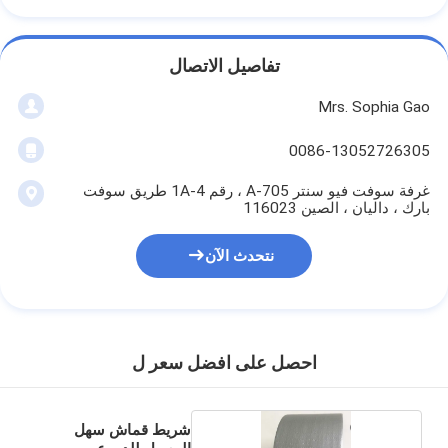
تفاصيل الاتصال
Mrs. Sophia Gao
0086-13052726305
غرفة سوفت فيو سنتر A-705 ، رقم 1A-4 طريق سوفت
بارك ، داليان ، الصين 116023
نتحدث الآن
احصل على افضل سعر ل
شريط قماش سهل