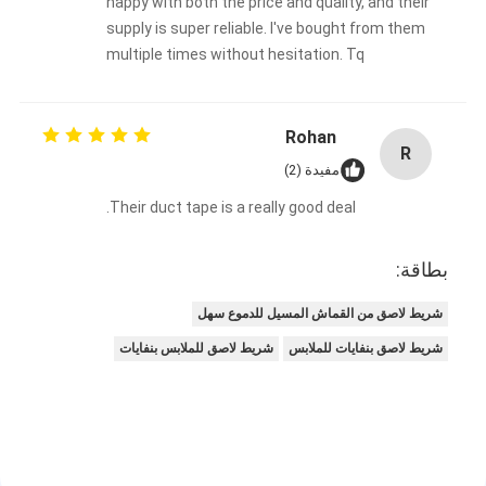
happy with both the price and quality, and their
شريط من القماش الزجاجي المصنوع من رقائق الألومنيوم
supply is super reliable. I've bought from them
multiple times without hesitation. Tq
ورق الكرافت ذو الوجه احباط
قماش الألياف الزجاجية رقائق الألومنيوم
Rohan
R
شريط احباط سكريم
مفيدة (2)
شريط لاصق من القماش
Their duct tape is a really good deal.
شريط لاصق مزدوج الجوانب
بطاقة:
الشريط اللاصق PET
شريط لاصق من القماش المسيل للدموع سهل
صب الاستثمار الدقيق
شريط لاصق بنفايات للملابس
شريط لاصق للملابس بنفايات
لوح العزل الكهربائي