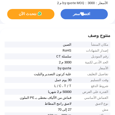
الأسعار：by quote
MOQ：3000 م 2
افضل سعر
نتحدث الآن
منتوج وصف
مكان المنشأ
الصين
إصدار الشهادات
RoHS
رقم الموديل
سلسلة CT
الحد الأدنى لكمية
3000 م 2
الأسعار
by quote
تفاصيل التغليف
علبة كرتون التصدير والبليت
وقت التسليم
30 يوم عمل
شروط الدفع
L / C ، T / T
القدرة على العرض
50000 م 2 شهريا
القماش الأساسي
قماش من الألياف مغطى بـ PE الملون
نوع لاصق
لاصق راتنج المطاط
مش
27 إلى 70