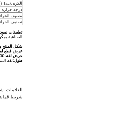
الكرة Tack (كرة فولاذية #)
درجة حرارة ا
تصنيف الحرائ
تصنيف الحرائ
تطبيقات نموذ
الصناعية.يمكن
شكل المنتج و
عرض قطع لفة
عرض لفة:
1000 مم 
طول:
لفة السجل: 45/50 م لفة جامب
العلامات:
شر
شريط قماش 