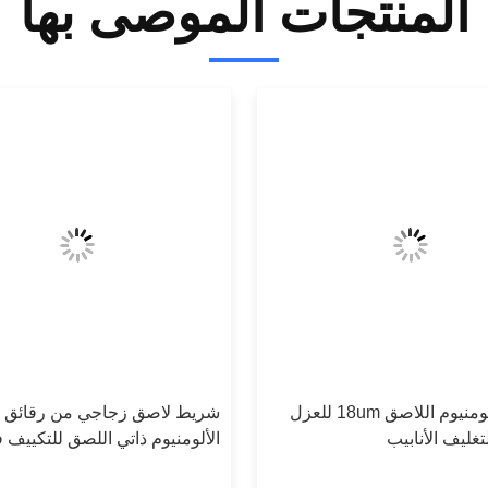
المنتجات الموصى بها
رقائق الألومنيوم اللاصق 18um للعزل
شريط لاصق زجاجي من رقائق
غليف الأنابيب
الألومنيوم ذاتي اللصق للتكييف 
الطقس البارد