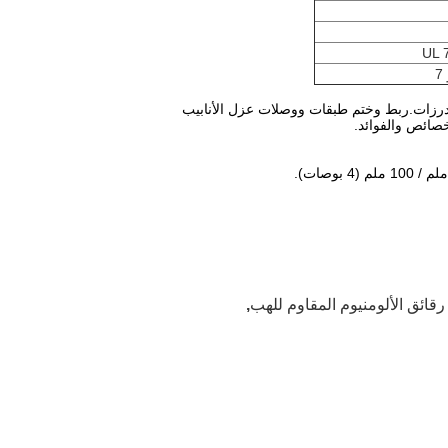
UL 
درزات.ربط وختم طبقات ووصلات عزل الأنابيب
خصائص والفوائد.
ئق الألومنيوم المقاوم للهب
,