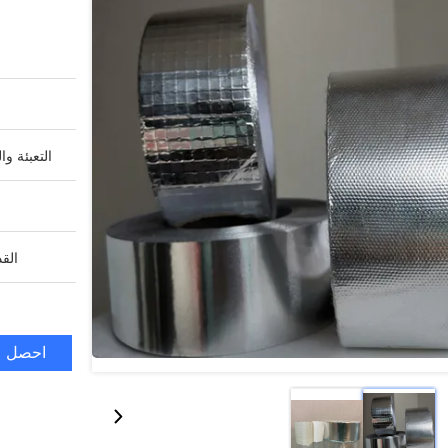
التعبئة وا
القد
احصل ع