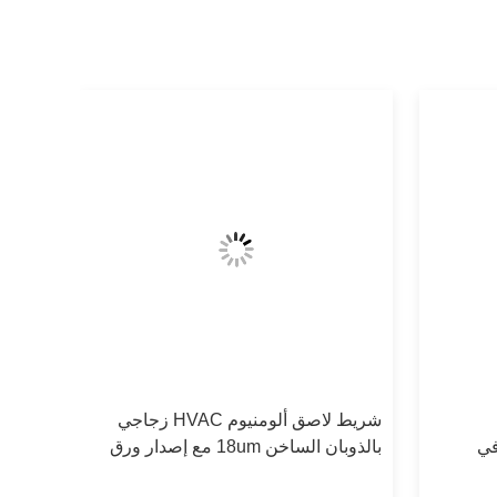
شريط لاصق ألومنيوم HVAC زجاجي
في
بالذوبان الساخن 18um مع إصدار ورق