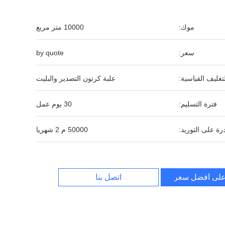
موك:
10000 متر مربع
سعر:
by quote
لتغليف القياسية:
علبة كرتون التصدير والبليت
فترة التسليم:
30 يوم عمل
رة على التوريد:
50000 م 2 شهريا
لى أفضل سعر
اتصل بنا