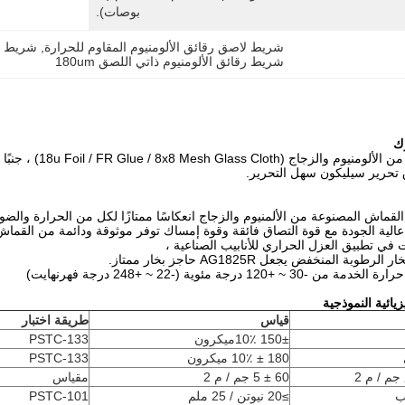
بوصات).
شريط لاصق رقائق الألومنيوم المقاوم للحرارة
, 
شريط لاصق
شريط رقائق الألومنيوم ذاتي اللصق 180um
ك
دعامة قماش من ال
تحرير سيليكون سهل التحرير.
القماش المصنوعة من الألمنيوم والزجاج انعكاسًا ممتازًا لكل من الحرارة والضوء
عالية الجودة مع قوة التصاق فائقة وقوة إمساك توفر موثوقة ودائمة من القما
 في تطبيق العزل الحراري للأنابيب الصناعية ،
وبة المنخفض يجعل AG1825R حاجز بخار ممتاز.
 ~ +120 درجة مئوية (-22 ~ +248 درجة فهرنهايت)
يائية النموذجية
قياس
طريقة اختبار
± 10٪
150
ميكرون
PSTC-133
180 ± 10٪ ميكرون
PSTC-133
جم / م 2
60 ± 5 جم / م 2
مقياس
ب
≥20 نيوتن / 25 ملم
PSTC-101