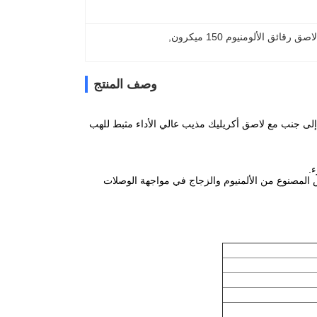
 رقائق الألومنيوم 150 ميكرون
, 
وصف المنتج
ألومنيوم والزجاج (18u Foil / FR Glue / 8x8 Mesh Glass Cloth) ، جنبًا إلى جنب مع لاصق أكريليك مذيب عالي الأداء مثبط للهب
.
ش المصنوع من الألمنيوم والزجاج في مواجهة الوصلات