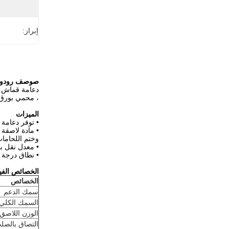
إبراز:
ص
وصف رودو
، محمي بورق 
الميزات
• توفر دعامة 
• مادة لاصقة 
وختم اللحامات
• معدل نقل بخار الرط
• نطاق درجة حرارة الخدمة من -30
الخصائص الفيز
الخصائص
سمك الدعم
السمك الكلي
الوزن اللاصق 
التصاق بالصل