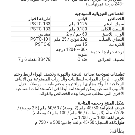
+248 درجة فهرنهايت)
الخصائص الفيزيائية النموذجية
الخصائص
قياس
طريقة اختبار
سمك الدعم
0.125 ملم
PSTC-133
السمك الكلي
0.180 ملم
PSTC-133
الوزن اللاصق
60 جم ​​/ م 2
مقياس
التصاق بالصلب
≥20 نيوتن / 25 ملم
PSTC-101
الكرة تك
15 سم
PSTC-6
-30 ~ +120 درجة
درجة حرارة الخدمة
------------
مئوية
تصنيف الحرائق
فئة O
BS476 نقطة 6 و 7
تطبيقات نموذجية:
صناعة التدفئة والتهوية وتكييف الهواء لربط وختم
الألوم. - الزجاج المواجه للبطانيات والدرزات المصنوعة من الألياف
الزجاجية / ألواح مجاري الهواء ؛ربط وختم طبقات ووصلات عزل
الأنابيب الصناعية.يمكن استخدامه أيضًا في الاستخدامات الصناعية
الأخرى التي تتطلب شريطًا بهذه الخصائص والفوائد.
شكل المنتج وحجمه المتاحة
عرض قطع لفة:
48/50 ملم (2 بوصة) / 60/63 ملم (2.5 بوصة) /
72/75 ملم (3 بوصات) / 96 ملم / 100 ملم (4 بوصات).
عرض لفة:
1000 مم ، 1200 مم
طول:
لفة السجل: 45/50 م لفة جامبو: 500 م / 750 م
بطاقة: