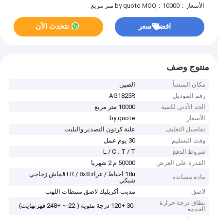
الأسعار：by quote
MOQ：10000 متر مربع
افضل سعر
نتحدث الآن
منتوج وصف
مكان المنشأ
الصين
رقم الموديل
AG1825R
الحد الأدنى لكمية
10000 متر مربع
الأسعار
by quote
تفاصيل التغليف
علبة كرتون التصدير والبليت
وقت التسليم
30 يوم عمل
شروط الدفع
L / C ، T / T
القدرة على العرض
50000 م 2 شهريا
18u احباط / غراء FR / 8x8 قماش زجاجي
مادة مساندة
شبكي
لاصق
مذيب أكريليك لاصق مثبطات اللهب
نطاق درجة حرارة
-30 +120 درجة مئوية (-22 ~ +248 فهرنهايت)
الخدمة