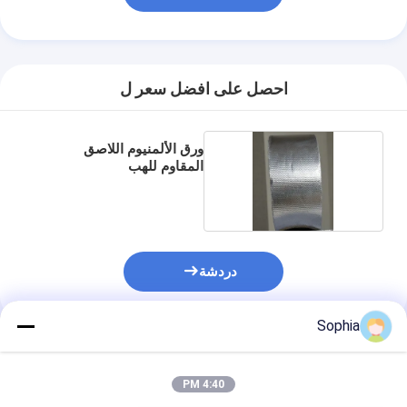
جولة في المعمل
مراقبة الجودة
احصل على افضل سعر ل
اتصل بنا
ورق الألمنيوم اللاصق
المقاوم للهب
شريط عازل لاصق
شريط عزل قماش زجاجي
شريط عازل مقاوم للحرارة
دردشة
شريط لاصق من القماش الزجاجي
Sophia
شريط لاصق فيلم بوليميد
المنتجات الموصى بها
شريط لاصق رقائق الألومنيوم
4:40 PM