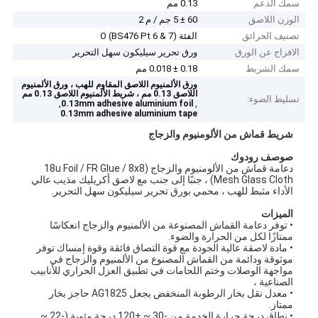
سمك الدعم
0.13 مم
الوزن اللاصق
60 ± 5 جم / م 2
تصنيف الحرائق
الفئة O (BS476 Pt 6 & 7)
الافراج عن الورق
ورق تحرير سيليكون سهل التحرير
سمك الشريط
0.18 ± 0.018 مم
ورق الألمنيوم اللاصق المقاوم للهب ، ورق الألمنيوم
اللاصق 0.13 مم ، شريط الألمنيوم اللاصق 0.13 مم
تسليط الضوء:
,
,
0.13mm adhesive aluminium foil
0.13mm adhesive aluminium tape
شريط قماش من الألومنيوم والزجاج
ص
وصف رودوك
دعامة قماش من الألومنيوم والزجاج (18u Foil / FR Glue / 8x8
Mesh Glass Cloth) ، جنبًا إلى جنب مع لاصق أكريليك مذيب عالي
الأداء مثبط للهب ، محمي بورق تحرير سيليكون سهل التحرير.
الميزات
• توفر دعامة القماش المصنوعة من الألمنيوم والزجاج انعكاسًا
ممتازًا لكل من الحرارة والضوء.
• مادة لاصقة عالية الجودة مع قوة التصاق فائقة وقوة إمساك توفر
موثوقة ودائمة من القماش المصنوع من الألمنيوم والزجاج في
مواجهة الوصلات وختم اللحامات في تطبيق العزل الحراري للأنابيب
الصناعية ،
• معدل نقل بخار الرطوبة المنخفض يجعل AG1825 حاجز بخار
ممتاز.
• نطاق درجة حرارة الخدمة من -30 ~ +120 درجة مئوية (-22 ~