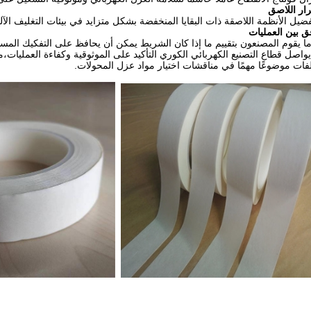
ار اللاصق
فضيل الأنظمة اللاصقة ذات البقايا المنخفضة بشكل متزايد في بيئات التغليف الآل
فق بين العمليات
ا ما يقوم المصنعون بتقييم ما إذا كان الشريط يمكن أن يحافظ على التفكيك المستقر 
 يواصل قطاع التصنيع الكهربائي الكوري التأكيد على الموثوقية وكفاءة العمليات
فات موضوعًا مهمًا في مناقشات اختيار مواد عزل المحولات.