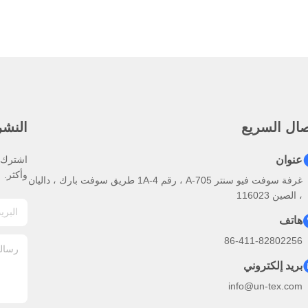
صال السريع
النشرة
عنوان
اشترك ف
وأكثر.
غرفة سوفت فيو سنتر A-705 ، رقم 1A-4 طريق سوفت بارك ، داليان
، الصين 116023
هاتف
86-411-82802256
بريد إلكتروني
info@un-tex.com