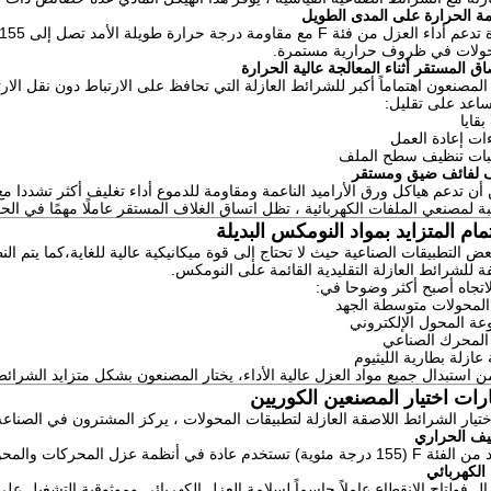
ة الحرارة على المدى الطويل
حولات في ظروف حرارية مستمرة.
صاق المستقر أثناء المعالجة عالية الحرارة
المصنعون اهتماماً أكبر للشرائط العازلة التي تحافظ على الارتباط دون نقل الار
ساعد على تقليل:
بقايا
ات إعادة العمل
بات تنظيف سطح الملف
ف لفائف ضيق ومستقر
أن تدعم هياكل ورق الأراميد الناعمة ومقاومة للدموع أداء تغليف أكثر تشددا مع
بة لمصنعي الملفات الكهربائية ، تظل اتساق الغلاف المستقر عاملًا مهمًا في ال
تمام المتزايد بمواد النومكس البديلة
ض التطبيقات الصناعية حيث لا تحتاج إلى قوة ميكانيكية عالية للغاية،كما يت
فة للشرائط العازلة التقليدية القائمة على النومكس.
لاتجاه أصبح أكثر وضوحا في:
 المحولات متوسطة الجهد
ة المحول الإلكتروني
المحرك الصناعي
 عازلة بطارية الليثيوم
 من استبدال جميع مواد العزل عالية الأداء، يختار المصنعون بشكل متزايد الشرائط
ارات اختيار المصنعين الكوريين
ختيار الشرائط اللاصقة العازلة لتطبيقات المحولات ، يركز المشترون في الصناع
يف الحراري
تخدم عادة في أنظمة عزل المحركات والمحولات التي تتطلب استقرارًا حراريًا طويل الأمد.
 الكهربائي
زال فولتاج الانقطاع عاملاً حاسماً لسلامة العزل الكهربائي وموثوقية التشغيل عل