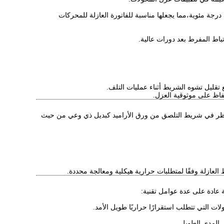
المادة تدعم أداء العزل من فئة F مع مقاومة درجة حرارة طويلة الأمد تصل إلى 155 درجة مئوية،مما يجعلها مناسبة للفاتورة العازلة للمحركات
تباط المفرط بعد دورات عالية.
 تقليل تشوه الشريط أثناء عمليات التلف.
حفاظ على موثوقية العزل.
م النظر في شريط التلصق من ورق الأراميد كبديل ذي وعي من حيث
 العازلة وفقًا لمتطلبات حرارية هيكلية ومعالجة محددة.
ة عادة على عدة عوامل تقنية:
ى المدى الطويل.