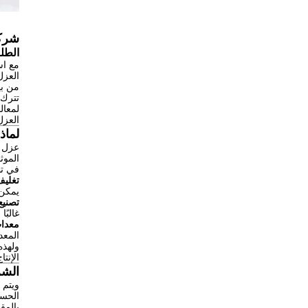
شركا
الطل
مع اس
العزل
من بي
تترك 
العزل
لماذ
عزل ل
الموث
في تط
تغليف
يمكن 
تصنيع
غالبًا ما
معدات
المعد
ولهذه
الإنتا
الشر
الحس
بالمق