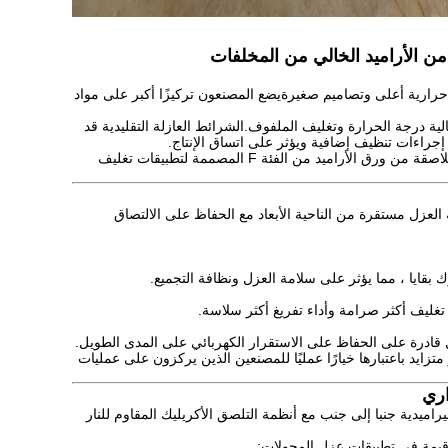
 الأراميد الخالي من المخلفات
حرارية أعلى وتصاميم صغيرةيضع المصنعون تركيزًا أكبر على مواد
الية درجة الحرارة وتغليف الملفوف.الشرائط العازلة التقليدية قد
إجراءات تنظيف إضافية ويؤثر على اتساق الإنتاج.
لمعالجة هذه المخاوف، المزيد من الشركات المصنعة الكورية تقوم بتقييم الشرائط اللاصقة من ورق الأراميد من الفئة F المصممة لتطبيقات تغليف
عزل مستقرة من الناحية الأبعاد مع الحفاظ على الالتصاق
 بقايا ، مما يؤثر على سلامة العزل ونظافة التجميع.
قادرة على الحفاظ على الاستقرار الكهربائي على المدى الطويل.
زايد باعتبارها خيارًا عمليًا للمصنعين الذين يركزون على عمليات
اري
من الفئة F باستخدام ورق الألياف البوليراميدية جنبا إلى جنب مع أنظمة التلصق الأكريليك المقاوم للنار
 قيمة في تطبيقات عزل المحولات: