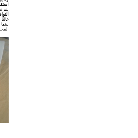
استقر
يتم ت
التوا
غالبً
بينما
المخل