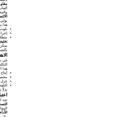
مقاوم
والم
الالت
يولي 
هذا ي
تلوث 
إجراء
متطل
تغلي
يمكن 
بالنس
الاه
في بع
التكل
هذا ا
إنتاج
مجموع
عزل 
أغلفة
بدلاً
اعتب
عند ا
التصن
المواد من الفئة F (155 درجة مئوية) تس
الأداء
ولا ي