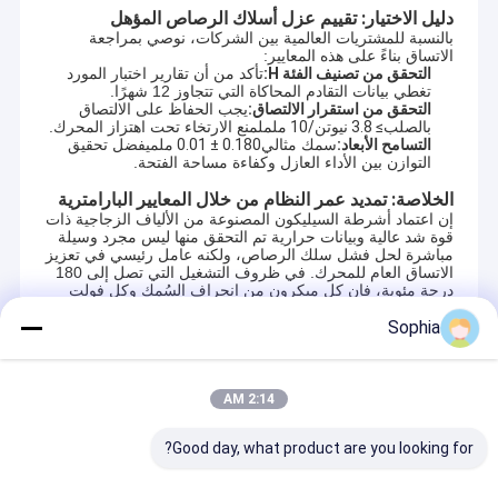
دليل الاختيار: تقييم عزل أسلاك الرصاص المؤهل
بالنسبة للمشتريات العالمية بين الشركات، نوصي بمراجعة
الاتساق بناءً على هذه المعايير:
التحقق من تصنيف الفئة H:
تأكد من أن تقارير اختبار المورد
تغطي بيانات التقادم المحاكاة التي تتجاوز 12 شهرًا.
التحقق من استقرار الالتصاق:
يجب الحفاظ على الالتصاق
بالصلب
≥ 3.8 نيوتن/10 ملم
لمنع الارتخاء تحت اهتزاز المحرك.
التسامح الأبعاد:
سمك مثالي
0.180 ± 0.01 ملم
يفضل تحقيق
التوازن بين الأداء العازل وكفاءة مساحة الفتحة.
الخلاصة: تمديد عمر النظام من خلال المعايير البارامترية
إن اعتماد أشرطة السيليكون المصنوعة من الألياف الزجاجية ذات
قوة شد عالية وبيانات حرارية تم التحقق منها ليس مجرد وسيلة
مباشرة لحل فشل سلك الرصاص، ولكنه عامل رئيسي في تعزيز
الاتساق العام للمحرك. في ظروف التشغيل التي تصل إلى 180
درجة مئوية، فإن كل ميكرون من انحراف السُمك وكل فولت
من فقدان العزل الكهربائي يؤثر على سلامة الإنتاج.
Sophia
الصفحة الرئيسية
المنتجات الموصى بها
2:14 AM
منتجات
Good day, what product are you looking for?
UN.Tex (Dalian) Co., Ltd. لتكون واحدة من
معلومات عنا