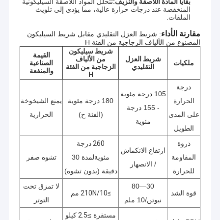
بقايا المادة اللاصقة والنزيف:
تتحلل المواد اللاصقة السيليكونية
المنخفضة عند درجات حرارة عالية، مما يؤدي إلى تلويث
الملفات.
مقارنة الأداء
: شريط العزل التقليدي مقابل شريط السيليكون 
المصنوع من الألياف الزجاجية من الفئة H
شريط سيليكون
القيمة
شريط العزل
من الألياف
ملكيات
الصناعية
التقليدي
الزجاجية من الفئة
والمنفعة
H
درجة
105 درجة مئوية
الحرارة
180 درجة مئوية
يمنع الشيخوخة
- 155 درجة
على المدى
(الفئة ح)
الحرارية
مئوية
الطويل
ذروة
260 درجة
ارتفاع الانكماش
المقاومة
مئوية
لمدة 30
تشوه صفر
/ الانصهار
للحرارة
دقيقة (بدون تشوه)
30—80
لا تمزق تحت
قوة الشد
≥210N/10 مم
نيوتن/10 ملم
التوتر
مستقرة ≥
2.5 كيلو