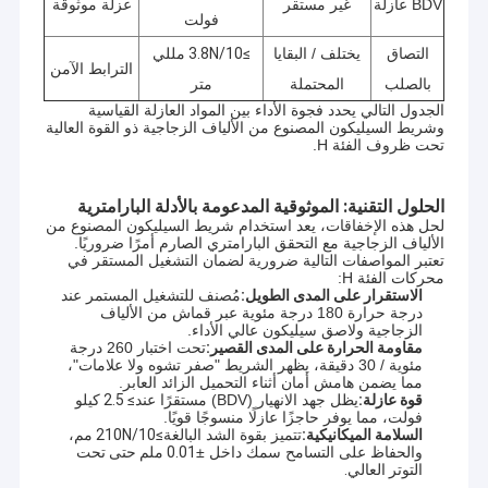
BDV عازلة
غير مستقر
عزلة موثوقة
فولت
التصاق
يختلف / البقايا
≥3.8N/10 مللي
الترابط الآمن
بالصلب
المحتملة
متر
الجدول التالي يحدد فجوة الأداء بين المواد العازلة القياسية
وشريط السيليكون المصنوع من الألياف الزجاجية ذو القوة العالية
تحت ظروف الفئة H.
الحلول التقنية: الموثوقية المدعومة بالأدلة البارامترية
لحل هذه الإخفاقات، يعد استخدام شريط السيليكون المصنوع من
الألياف الزجاجية مع التحقق البارامتري الصارم أمرًا ضروريًا.
تعتبر المواصفات التالية ضرورية لضمان التشغيل المستقر في
محركات الفئة H:
الاستقرار على المدى الطويل:
مُصنف للتشغيل المستمر عند
درجة حرارة 180 درجة مئوية عبر قماش من الألياف
الزجاجية ولاصق سيليكون عالي الأداء.
مقاومة الحرارة على المدى القصير:
تحت اختبار 260 درجة
مئوية / 30 دقيقة، يظهر الشريط "صفر تشوه ولا علامات"،
مما يضمن هامش أمان أثناء التحميل الزائد العابر.
قوة عازلة:
يظل جهد الانهيار (BDV) مستقرًا عند
≥ 2.5 كيلو
فولت
، مما يوفر حاجزًا عازلًا منسوجًا قويًا.
السلامة الميكانيكية:
تتميز بقوة الشد البالغة
≥210N/10 مم
،
والحفاظ على التسامح سمك داخل ±
0.01 ملم حتى تحت
التوتر العالي.