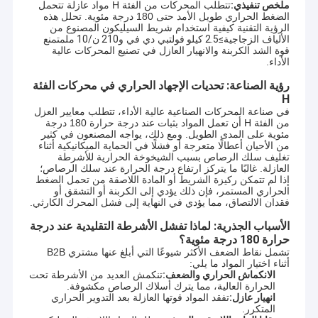
ملخص تنفيذي:
تتطلب المحركات من الفئة H مواد عازلة تتحمل
الضغط الحراري طويل الأمد حتى 180 درجة مئوية. تحلل هذه
الرؤية التقنية كيفية استخدام شريط السيليكون المصنوع من
الألياف الزجاجية
≥
2.5 كيلو فولت
بي دي في و
210 ن/10 ملم
تمنع
قوة الشد الكربنة والانهيار العازل في تصنيع المحركات عالية
الأداء.
رؤية الصناعة: تحديات الإجهاد الحراري في محركات الفئة
H
في صناعة المحركات الصناعية عالية الأداء، تتطلب معايير العزل
من الفئة H أن تعمل المواد بثبات عند درجة حرارة 180 درجة
مئوية على المدى الطويل. ومع ذلك، يواجه المصنعون في كثير
من الأحيان أعطالًا متعرجة أو فشلًا في الحماية الميكانيكية أثناء
تغليف سلك الرصاص بسبب الشيخوخة الحرارية للأشرطة
العازلة. غالبًا ما يتركز ارتفاع درجة الحرارة عند سلك الرصاص؛
إذا لم تتمكن ركيزة الشريط أو المادة اللاصقة من تحمل الضغط
الحراري المستمر، فإن ذلك يؤدي إلى الكربنة أو التشقق أو
فقدان الالتصاق، مما يؤدي في النهاية إلى فشل المحرك الكارثي.
الأسباب الجذرية: لماذا تفشل الأشرطة التقليدية عند درجة
حرارة 180 درجة مئوية؟
تشمل نقاط الضعف الأكثر شيوعًا التي أبلغ عنها مشتري B2B
أثناء اختيار المواد ما يلي:
الانكماش الحراري والضعف:
تنكمش العديد من الأشرطة تحت
الحرارة العالية، مما يترك أسلاك الرصاص مكشوفة.
انهيار عازل:
تفقد المواد قوتها العازلة بعد التدوير الحراري
المتكرر.