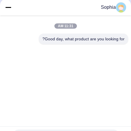
منتجات العزل الحراري والعزل
منتجات العزل الحراري والعزل
Sophia
الحراري
الحراري
September 22, 2025
December 10, 2025
11:31 AM
Good day, what product are you looking for?
00:20
00:20
شريط لصق عالي الحرارة: أداء فائق
الابتكارات في العزل والتعزيز: شريط
للبيئات القاسية
الزجاج المغطى بالراتنج البوليستر
منتجات العزل الكهربائي
منتجات العزل الكهربائي
September 05, 2025
September 05, 2025
00:39
00:21
مسامير البوليستر المقوى بالألياف
عملية التصنيع: من المادة الخام إلى الجزء
الزجاجية والعصي البوليستر الايبوكسي
الدقيق
منتجات العزل الكهربائي
المكونات الميكانيكية والمنتجات