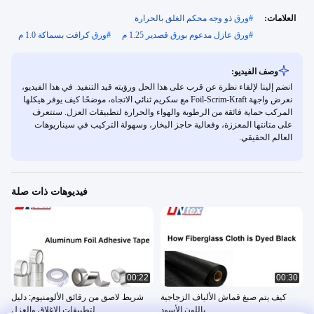
العلامات:
#
ورق ذو وجه محكم الغلق بالحرارة
#
ورق عازل مدعوم بورق قصدير 1.25 م
#
ورق كرافت بسماكة 1.0 م
وصف الفيديو:
انضم إلينا لإلقاء نظرة عن قرب على هذا الحل ورؤيته قيد التنفيذ. في هذا الفيديو،
نعرض واجهة Foil-Scrim-Kraft مع سكريم ثنائي الاتجاه، موضحًا كيف يوفر هيكلها
المركب حماية فائقة من الرطوبة والهواء والحرارة لتطبيقات العزل. ستتعرف
على متانتها المعززة، وفعالية حاجز البخار، وسهولة التركيب في سيناريوهات
العالم الحقيقي.
فيديوهات ذات صلة
00:22
00:30
كيف يتم صبغ قماش الألياف الزجاجية
شريط لاصق من رقائق الألومنيوم: دليل
باللون الأسود
لتطبيقات الإغلاق والعزل